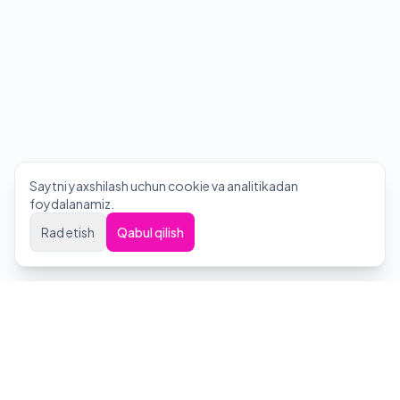
Saytni yaxshilash uchun cookie va analitikadan
foydalanamiz.
Rad etish
Qabul qilish