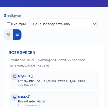
3
найдено
Фильтры
14
дн.
/
13
ноч.
Ташкент
ROSE GARDEN
Отели повышенной комфортности, 2-разовое
питание, ближе к Хараму.
0
МЕДИНА
Отель Диван Аль-Хиджра ( Diwan Al Hijra Hotel )
300 м до мечети
0
МЕККА
Rose Garden Hotel
2000 м до мечети