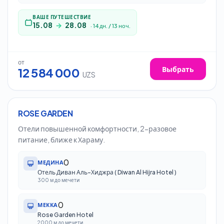
ВАШЕ ПУТЕШЕСТВИЕ
15.08
→
28.08
·
14
дн.
/
13
ноч.
от
Выбрать
12 584 000
UZS
14
дн.
/
13
ноч.
Ташкент
ROSE GARDEN
Отели повышенной комфортности, 2-разовое
питание, ближе к Хараму.
0
МЕДИНА
Отель Диван Аль-Хиджра ( Diwan Al Hijra Hotel )
300 м до мечети
0
МЕККА
Rose Garden Hotel
2000 м до мечети