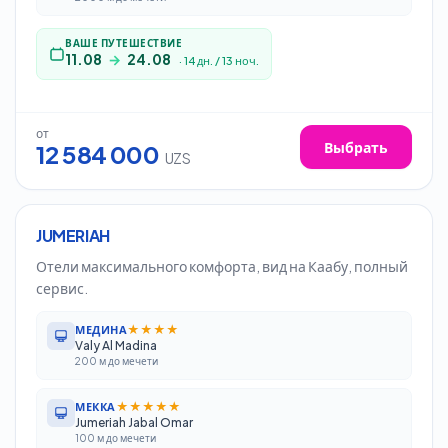
ВАШЕ ПУТЕШЕСТВИЕ
11.08
→
24.08
·
14
дн.
/
13
ноч.
от
Выбрать
12 584 000
UZS
7
дн.
/
6
ноч.
Ташкент
JUMERIAH
Отели максимального комфорта, вид на Каабу, полный
сервис.
★★★★
МЕДИНА
Valy Al Madina
200 м до мечети
★★★★★
МЕККА
Jumeriah Jabal Omar
100 м до мечети