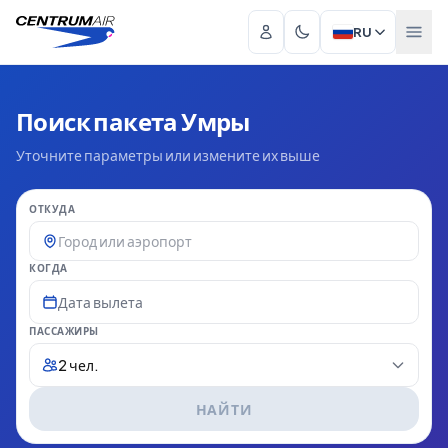
RU
Поиск пакета Умры
Уточните параметры или измените их выше
ОТКУДА
КОГДА
Дата вылета
ПАССАЖИРЫ
2 чел.
НАЙТИ