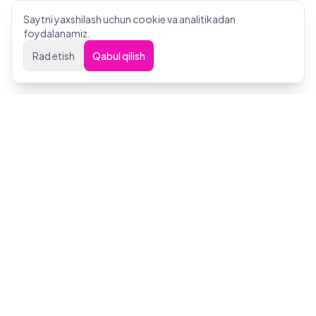
Saytni yaxshilash uchun cookie va analitikadan
foydalanamiz.
Rad etish
Qabul qilish
Паломнические туры от Centrum Holidays. Надёжно,
комфортно, доступно.
ТУРОПЕРАТОР
Лицензированный туроператор по Умра. Все путёвки оформляются